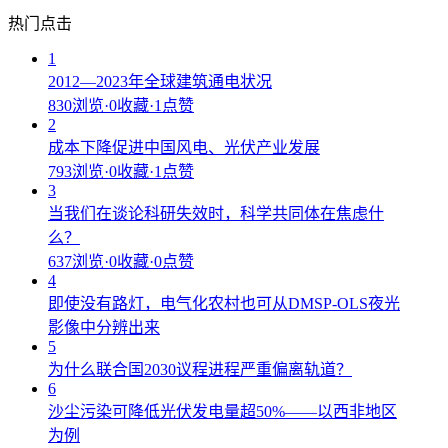
热门点击
1
2012—2023年全球建筑通电状况
830浏览
·
0收藏
·
1点赞
2
成本下降促进中国风电、光伏产业发展
793浏览
·
0收藏
·
1点赞
3
当我们在谈论科研失效时，科学共同体在焦虑什
么？
637浏览
·
0收藏
·
0点赞
4
即使没有路灯，电气化农村也可从DMSP-OLS夜光
影像中分辨出来
5
为什么联合国2030议程进程严重偏离轨道？
6
沙尘污染可降低光伏发电量超50%——以西非地区
为例