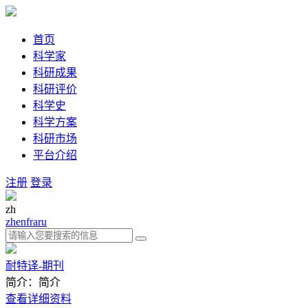
首页
科学家
科研成果
科研评价
科学史
科学方案
科研市场
平台介绍
注册
登录
zh
zh
en
fra
ru
耐特译-期刊
简介：简介
查看详细资料