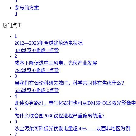
0
参与的方案
0
热门点击
1
2012—2023年全球建筑通电状况
830浏览
·
0收藏
·
1点赞
2
成本下降促进中国风电、光伏产业发展
792浏览
·
0收藏
·
1点赞
3
当我们在谈论科研失效时，科学共同体在焦虑什么？
636浏览
·
0收藏
·
0点赞
4
即使没有路灯，电气化农村也可从DMSP-OLS夜光影像
5
为什么联合国2030议程进程严重偏离轨道？
6
沙尘污染可降低光伏发电量超50%——以西非地区为例
7