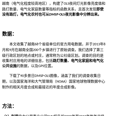
越南（电气化程度较高地区），构建了
夜间灯光影像亮度值和
OLS
路灯数量、电气化家庭数量等指标的函数关系，且首次发现
即使
没有
路灯
，电气化农村也可从
夜光影像
中分辨出来。
DMSP-OLS
数据：
本文
收集了越南
个省级单位的官方用电数据，并于
年
68
2013
8
月和
月在
越南
全国
个乡镇进行了原始调查。我们选择了第三
9
200
级行政区划的地点或村庄，通常称为公社级区划。调查的目的是
收集村庄用电的详细信息，包括
路灯数量、电气化家庭和电气化
公共设施
的数据
，
以及
位置
。
GPS
下载了
多
景日
图像，涵盖了我们的调查收集日
90
DMSP-OLS
期，以及国家海洋和大气管理局（
）国家地球物理数据中心
NOAA
制作的相关月度合成和最接近的年度合成
影像
。
方法：