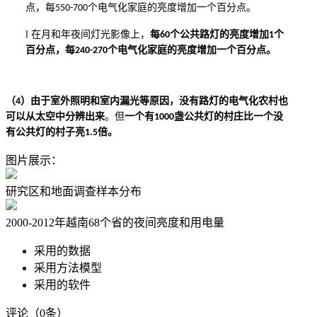
点，每
个电气化家庭的亮度增加一个百分点。
550-700
l
在月和年夜间灯光影像上，
每
个公共路灯的亮度增加
个
60
1
百分点，每
个电气化家庭的亮度增加一个百分点。
240-270
（
）
由于室外照明和室内漏光等原因，
没有
路灯
的电气化农村也
4
可以从太空中分辨出来
。
但
一个有
盏公共灯的村庄比一个没
1000
有公共灯的村子亮
倍。
1.5
图片展示：
研究区和地面调查样本分布
2000-2012年越南68个省的夜间亮度和用电量
采用的数据
采用方法模型
采用的软件
评论（0条）