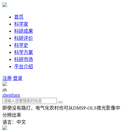
首页
科学家
科研成果
科研评价
科学史
科学方案
科研市场
平台介绍
注册
登录
zh
zh
en
fra
ru
即使没有路灯，电气化农村也可从DMSP-OLS夜光影像中
分辨出来
语言：中文