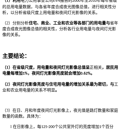
（1）
利用
电力公用事业公司
报告
的
年至
年每年省级
EVN
2000
2010
的总用电量
数据，与各省
年度合成
夜光
图像
总值，进行相关性分
析，以分析省级尺度上用电量和夜间灯光影像的关系
。
（2）
分别分析
住宅、商业、工业和农业
等各
部门的用电量
与
省
年
度合成
夜光
图像
总值的相关性，分析各行业用电量与夜间灯光影
像的关系
。
主要结论：
（1）
在省级尺度，用电量和夜间灯光影像总值呈
正相关
，
居民用
电量每增加
，夜间
灯光影像
亮度就会增加
。
1%
0.62%
（2）
夜间
灯光影像
亮度与住宅用电量的增加关系最为密切，
与
工
业和农业用电量的
关系不明显
。
（3）
在日、月和年度夜间灯光影像上，夜光值是路灯数量和家庭
数量的函数。具体为：
l
在日影像上，每
个公共室外灯的亮度增加
个百分
125-200
1