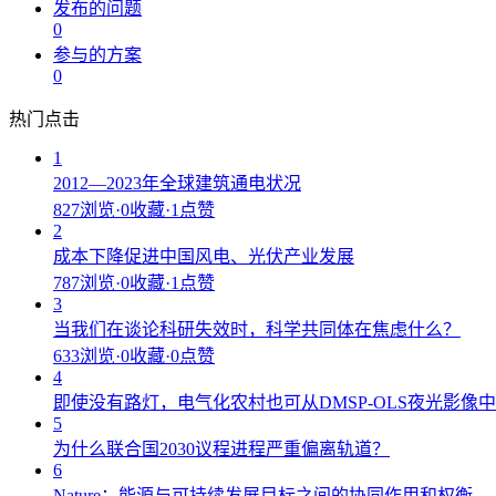
发布的问题
0
参与的方案
0
热门点击
1
2012—2023年全球建筑通电状况
827浏览
·
0收藏
·
1点赞
2
成本下降促进中国风电、光伏产业发展
787浏览
·
0收藏
·
1点赞
3
当我们在谈论科研失效时，科学共同体在焦虑什么？
633浏览
·
0收藏
·
0点赞
4
即使没有路灯，电气化农村也可从DMSP-OLS夜光影像
5
为什么联合国2030议程进程严重偏离轨道？
6
Nature：能源与可持续发展目标之间的协同作用和权衡