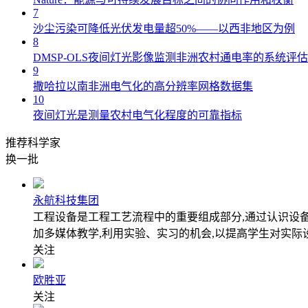
7
沙尘污染可降低光伏发电量超50%——以西非地区为例
8
DMSP-OLS夜间灯光影像监测非洲农村通电率的系统评估
9
撒哈拉以南非洲电气化的高分辨率网格数据集
10
夜间灯光是测量农村电气化程度的可靠指标
推荐科学家
换一批
永航科技集团
工程设备是工程工艺流程中的重要组成部分,通过认识设
加多媒体教学,利用实验、实习的机会,以提高学生对实际
关注
欧胜亚
关注