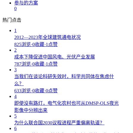
参与的方案
0
热门点击
1
2012—2023年全球建筑通电状况
825浏览
·
0收藏
·
1点赞
2
成本下降促进中国风电、光伏产业发展
787浏览
·
0收藏
·
1点赞
3
当我们在谈论科研失效时，科学共同体在焦虑什
么？
633浏览
·
0收藏
·
0点赞
4
即使没有路灯，电气化农村也可从DMSP-OLS夜光
影像中分辨出来
5
为什么联合国2030议程进程严重偏离轨道？
6