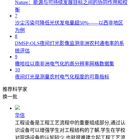
Nature：能源与可持续发展目标之间的协同作用和权
衡
7
沙尘污染可降低光伏发电量超50%——以西非地区
为例
8
DMSP-OLS夜间灯光影像监测非洲农村通电率的系
统评估
9
撒哈拉以南非洲电气化的高分辨率网格数据集
10
夜间灯光是测量农村电气化程度的可靠指标
推荐科学家
换一批
华信
工程设备是工程工艺流程中的重要组成部分,通过认
识设备可以增强学生对工程结构的了解,学生在学校
对现场设备的认知较少,也就很难建立起工程工艺流