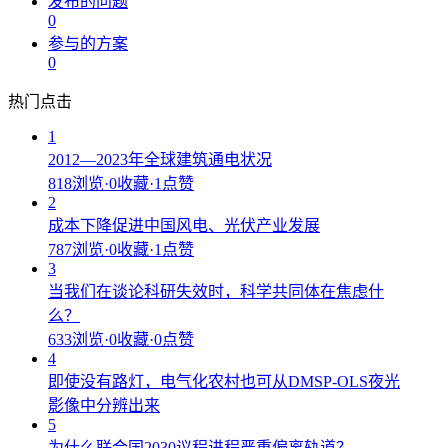
发布的问题
0
参与的方案
0
热门点击
1
2012—2023年全球建筑通电状况
818浏览
·
0收藏
·
1点赞
2
成本下降促进中国风电、光伏产业发展
787浏览
·
0收藏
·
1点赞
3
当我们在谈论科研失效时，科学共同体在焦虑什
么？
633浏览
·
0收藏
·
0点赞
4
即使没有路灯，电气化农村也可从DMSP-OLS夜光
影像中分辨出来
5
为什么联合国2030议程进程严重偏离轨道？