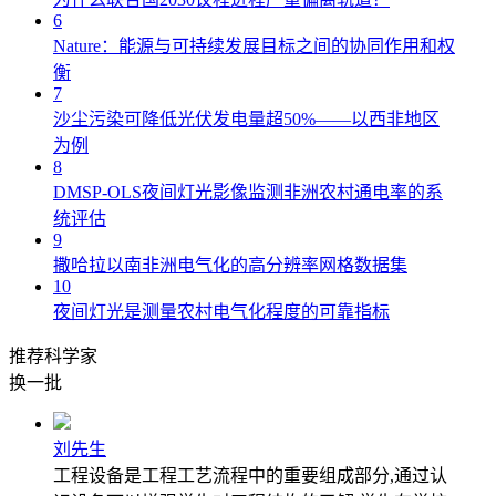
6
Nature：能源与可持续发展目标之间的协同作用和权
衡
7
沙尘污染可降低光伏发电量超50%——以西非地区
为例
8
DMSP-OLS夜间灯光影像监测非洲农村通电率的系
统评估
9
撒哈拉以南非洲电气化的高分辨率网格数据集
10
夜间灯光是测量农村电气化程度的可靠指标
推荐科学家
换一批
刘先生
工程设备是工程工艺流程中的重要组成部分,通过认