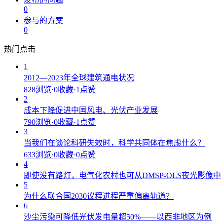
0
参与的方案
0
热门点击
1
2012—2023年全球建筑通电状况
828浏览
·
0收藏
·
1点赞
2
成本下降促进中国风电、光伏产业发展
790浏览
·
0收藏
·
1点赞
3
当我们在谈论科研失效时，科学共同体在焦虑什么？
633浏览
·
0收藏
·
0点赞
4
即使没有路灯，电气化农村也可从DMSP-OLS夜光影像
5
为什么联合国2030议程进程严重偏离轨道？
6
沙尘污染可降低光伏发电量超50%——以西非地区为例