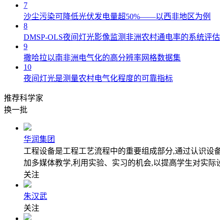
7
沙尘污染可降低光伏发电量超50%——以西非地区为例
8
DMSP-OLS夜间灯光影像监测非洲农村通电率的系统评估
9
撒哈拉以南非洲电气化的高分辨率网格数据集
10
夜间灯光是测量农村电气化程度的可靠指标
推荐科学家
换一批
华润集团
工程设备是工程工艺流程中的重要组成部分,通过认识设
加多媒体教学,利用实验、实习的机会,以提高学生对实际
关注
朱汉武
关注