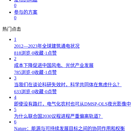
0
参与的方案
0
热门点击
1
2012—2023年全球建筑通电状况
818浏览
·
0收藏
·
1点赞
2
成本下降促进中国风电、光伏产业发展
785浏览
·
0收藏
·
1点赞
3
当我们在谈论科研失效时，科学共同体在焦虑什么？
633浏览
·
0收藏
·
0点赞
4
即使没有路灯，电气化农村也可从DMSP-OLS夜光影像
5
为什么联合国2030议程进程严重偏离轨道？
6
Nature：能源与可持续发展目标之间的协同作用和权衡