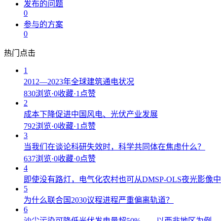
发布的问题
0
参与的方案
0
热门点击
1
2012—2023年全球建筑通电状况
830浏览
·
0收藏
·
1点赞
2
成本下降促进中国风电、光伏产业发展
792浏览
·
0收藏
·
1点赞
3
当我们在谈论科研失效时，科学共同体在焦虑什么？
637浏览
·
0收藏
·
0点赞
4
即使没有路灯，电气化农村也可从DMSP-OLS夜光影像
5
为什么联合国2030议程进程严重偏离轨道？
6
沙尘污染可降低光伏发电量超50%——以西非地区为例