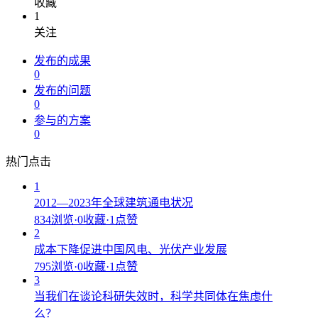
收藏
1
关注
发布的成果
0
发布的问题
0
参与的方案
0
热门点击
1
2012—2023年全球建筑通电状况
834浏览
·
0收藏
·
1点赞
2
成本下降促进中国风电、光伏产业发展
795浏览
·
0收藏
·
1点赞
3
当我们在谈论科研失效时，科学共同体在焦虑什
么？