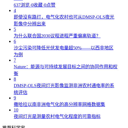
637浏览
·
0收藏
·
0点赞
4
即使没有路灯，电气化农村也可从DMSP-OLS夜光
影像中分辨出来
5
为什么联合国2030议程进程严重偏离轨道？
6
沙尘污染可降低光伏发电量超50%——以西非地区
为例
7
Nature：能源与可持续发展目标之间的协同作用和权
衡
8
DMSP-OLS夜间灯光影像监测非洲农村通电率的系
统评估
9
撒哈拉以南非洲电气化的高分辨率网格数据集
10
夜间灯光是测量农村电气化程度的可靠指标
推荐科学家