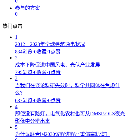
0
参与的方案
0
热门点击
1
2012—2023年全球建筑通电状况
834浏览
·
0收藏
·
1点赞
2
成本下降促进中国风电、光伏产业发展
795浏览
·
0收藏
·
1点赞
3
当我们在谈论科研失效时，科学共同体在焦虑什
么？
637浏览
·
0收藏
·
0点赞
4
即使没有路灯，电气化农村也可从DMSP-OLS夜光
影像中分辨出来
5
为什么联合国2030议程进程严重偏离轨道？