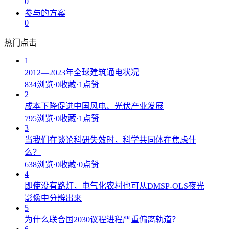
0
参与的方案
0
热门点击
1
2012—2023年全球建筑通电状况
834浏览
·
0收藏
·
1点赞
2
成本下降促进中国风电、光伏产业发展
795浏览
·
0收藏
·
1点赞
3
当我们在谈论科研失效时，科学共同体在焦虑什
么？
638浏览
·
0收藏
·
0点赞
4
即使没有路灯，电气化农村也可从DMSP-OLS夜光
影像中分辨出来
5
为什么联合国2030议程进程严重偏离轨道？