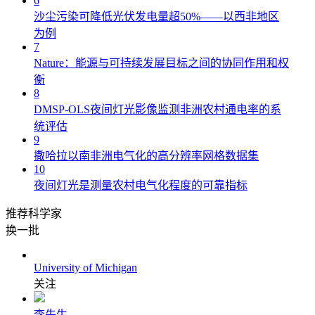
6
沙尘污染可降低光伏发电量超50%——以西非地区
为例
7
Nature：能源与可持续发展目标之间的协同作用和权
衡
8
DMSP-OLS夜间灯光影像监测非洲农村通电率的系
统评估
9
撒哈拉以南非洲电气化的高分辨率网格数据集
10
夜间灯光是测量农村电气化程度的可靠指标
推荐科学家
换一批
University of Michigan
关注
李先生