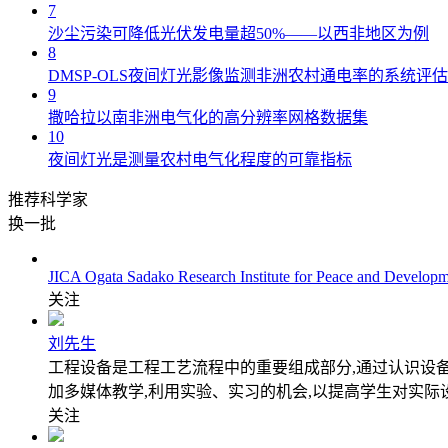
7
沙尘污染可降低光伏发电量超50%——以西非地区为例
8
DMSP-OLS夜间灯光影像监测非洲农村通电率的系统评估
9
撒哈拉以南非洲电气化的高分辨率网格数据集
10
夜间灯光是测量农村电气化程度的可靠指标
推荐科学家
换一批
JICA Ogata Sadako Research Institute for Peace and Developm
关注
刘先生
工程设备是工程工艺流程中的重要组成部分,通过认识设
加多媒体教学,利用实验、实习的机会,以提高学生对实际
关注