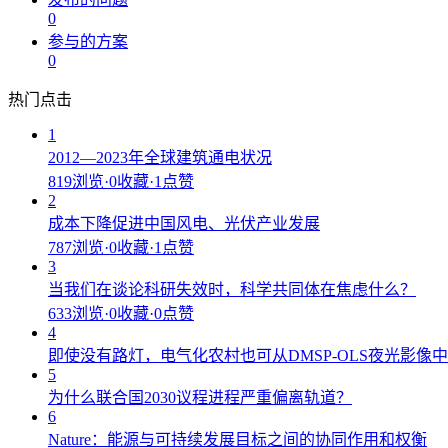
0
参与的方案
0
热门点击
1
2012—2023年全球建筑通电状况
819浏览
·
0收藏
·
1点赞
2
成本下降促进中国风电、光伏产业发展
787浏览
·
0收藏
·
1点赞
3
当我们在谈论科研失效时，科学共同体在焦虑什么？
633浏览
·
0收藏
·
0点赞
4
即使没有路灯，电气化农村也可从DMSP-OLS夜光影像
5
为什么联合国2030议程进程严重偏离轨道？
6
Nature：能源与可持续发展目标之间的协同作用和权衡