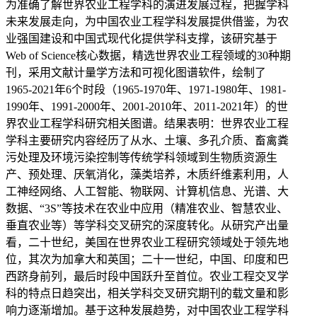
为准确了解世界农业工程学科的演进发展过程，把握学科
未来发展走向，为中国农业工程学科发展提供借鉴，为农
业强国建设和中国式现代化提供学科支撑，该研究基于
Web of Science核心数据，精选世界农业工程领域的30种期
刊，采用文献计量学方法和可视化图谱软件，绘制了
1965-2021年6个时段（1965-1970年、1971-1980年、1981-
1990年、1991-2000年、2001-2010年、2011-2021年）的世
界农业工程学科研究相关图谱。结果表明：世界农业工程
学科主要研究内容经历了从水、土壤、多孔介质、畜禽粪
污处理及环境污染控制等传统学科领域到生物质资源生
产、预处理、厌氧消化，藻类培养，木质纤维素利用，人
工神经网络、人工智能、物联网、计算机信息、光谱、大
数据、“3S”等技术在农业中应用（精准农业、智慧农业、
垂直农业等）等学科交叉研究的深度转化。从研究产出量
看，二十世纪，美国在世界农业工程研究领域处于领先地
位，其次为加拿大和英国；二十一世纪，中国、印度和巴
西跻身前列，最后时段中国跃升至首位。农业工程交叉学
科的特点日趋突出，相关学科交叉研究期刊的载文量和影
响力逐渐增加。基于这种发展趋势，对中国农业工程学科