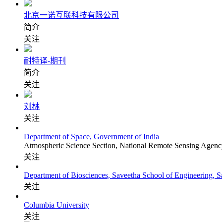
北京一诺互联科技有限公司
简介
关注
耐特译-期刊
简介
关注
刘林
关注
Department of Space, Government of India
Atmospheric Science Section, National Remote Sensing Agenc
关注
Department of Biosciences, Saveetha School of Engineering, Sa
关注
Columbia University
关注