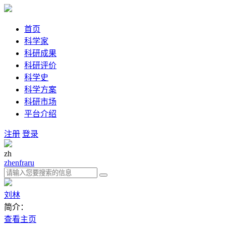
首页
科学家
科研成果
科研评价
科学史
科学方案
科研市场
平台介绍
注册
登录
zh
zh
en
fra
ru
刘林
简介：
查看主页